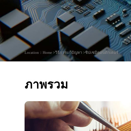
Location：
Home >
วิธีการแก้ปัญหา >
ชิปเซมิคอนดักเตอร์
ภาพรวม