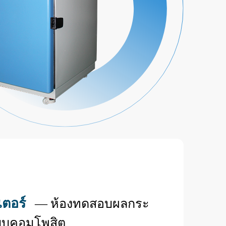
เตอร์
— ห้องทดสอบผลกระ
บบคอมโพสิต