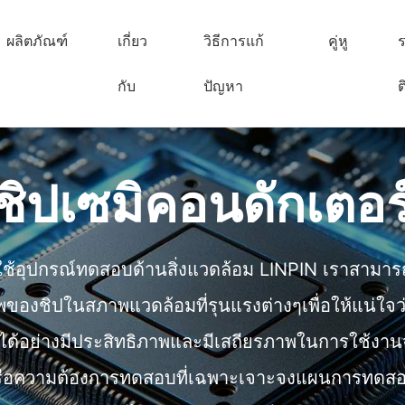
ผลิตภัณฑ์
เกี่ยว
วิธีการแก้
คู่หู
ร
กับ
ปัญหา
ต
ชิปเซมิคอนดักเตอร
ใช้อุปกรณ์ทดสอบด้านสิ่งแวดล้อม LINPIN เราสามาร
พของชิปในสภาพแวดล้อมที่รุนแรงต่างๆเพื่อให้แน่ใจว
ด้อย่างมีประสิทธิภาพและมีเสถียรภาพในการใช้งานจ
รือความต้องการทดสอบที่เฉพาะเจาะจงแผนการทดสอ