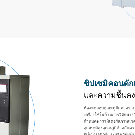
ชิปเซมิคอนดัก
และความชื้นคงท
ห้องทดสอบอุณหภูมิและความช
เครื่องใช้ในบ้านการวิจัยท
กำหนดพารามิเตอร์สภาพแวดล
อุณหภูมิสูงอุณหภูมิต่ำสลับ
อิเล็กทรอนิกส์และผลิตภัณฑ์แล