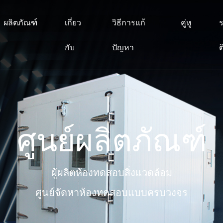
ผลิตภัณฑ์
เกี่ยว
วิธีการแก้
คู่หู
ร
กับ
ปัญหา
ต
ศูนย์ผลิตภัณฑ์
ผู้ผลิตห้องทดสอบสิ่งแวดล้อม
ศูนย์จัดหาห้องทดสอบแบบครบวงจร