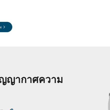
ิม
สุญญากาศความ