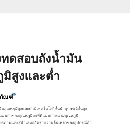
องทดสอบถังน้ำมัน
ูมิสูงและต่ำ
ภัณฑ์
ันอุณหภูมิสูงและต่ำมีเทคโนโลยีชั้นนำอุปกรณ์ขั้นสูง
่นยำของอุณหภูมิคงที่ที่แม่นยำสนามอุณหภูมิ
ียรภาพและสม่ำเสมออัตราความล้มเหลวของอุปกรณ์ต่ำ