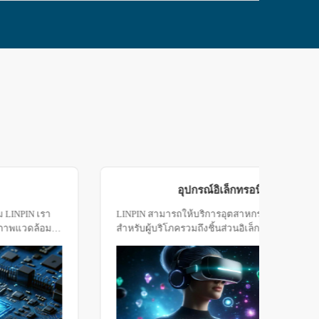
ชิปเซมิคอนดักเตอร์
ด้วยการใช้อุปกรณ์ทดสอบด้านสิ่งแวดล้อม LINPIN เรา
LINP
สามารถประเมินประสิทธิภาพของชิปในสภาพแวดล้อมที่
สำหรั
รุนแรงต่างๆเพื่อให้แน่ใจว่าพวกเขายังคงทำงานได้อย่าง
และผล
มีประสิทธิภาพและมีเสถียรภาพในการใช้งานจริง หากมี
คอมพ
ผลิตภัณฑ์หรือความต้องการทดสอบที่เฉพาะเจาะจง
ผลิตภ
แผนการทดสอบที่เหมาะสมสามารถเลือกได้ตาม
สถานการณ์จริงของลูกค้า