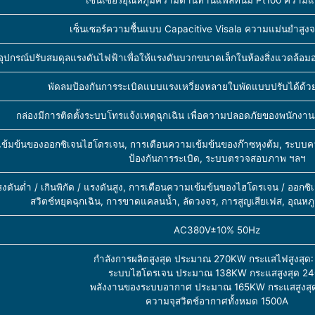
เซ็นเซอร์ความชื้นแบบ Capacitive Visala ความแม่นยำสูง
อุปกรณ์ปรับสมดุลแรงดันไฟฟ้าเพื่อให้แรงดันบวกขนาดเล็กในห้องสิ่งแวดล้อมอ
พัดลมป้องกันการระเบิดแบบแรงเหวี่ยงหลายใบพัดแบบปรับได้ด้ว
กล่องมีการติดตั้งระบบโทรแจ้งเหตุฉุกเฉิน เพื่อความปลอดภัยของพนักงานภ
เข้มข้นของออกซิเจนไฮโดรเจน, การเตือนความเข้มข้นของก๊าซหุงต้ม, ระบบค
ป้องกันการระเบิด, ระบบตรวจสอบภาพ ฯลฯ
ันต่ำ / เกินพิกัด / แรงดันสูง, การเตือนความเข้มข้นของไฮโดรเจน / ออกซิเจ
สวิตช์หยุดฉุกเฉิน, การขาดแคลนน้ำ, ลัดวงจร, การสูญเสียเฟส, อุณหภู
AC380V±10% 50Hz
กำลังการผลิตสูงสุด ประมาณ 270KW กระแสไฟสูงสุด
ระบบไฮโดรเจน ประมาณ 138KW กระแสสูงสุด 2
พลังงานของระบบอากาศ ประมาณ 165KW กระแสสูงสุ
ความจุสวิตช์อากาศทั้งหมด 1500A