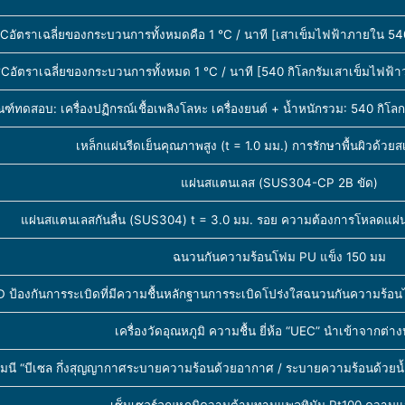
อัตราเฉลี่ยของกระบวนการทั้งหมดคือ 1 ℃ / นาที [เสาเข็มไฟฟ้าภายใน 540
ัตราเฉลี่ยของกระบวนการทั้งหมด 1 ℃ / นาที [540 กิโลกรัมเสาเข็มไฟฟ้าว
ณฑ์ทดสอบ: เครื่องปฏิกรณ์เชื้อเพลิงโลหะ เครื่องยนต์ + น้ำหนักรวม: 540 กิโล
เหล็กแผ่นรีดเย็นคุณภาพสูง (t = 1.0 มม.) การรักษาพื้นผิวด้วย
แผ่นสแตนเลส (SUS304-CP 2B ขัด)
แผ่นสแตนเลสกันลื่น (SUS304) t = 3.0 มม. รอย ความต้องการโหลดแผ่
ฉนวนกันความร้อนโฟม PU แข็ง 150 มม
 ป้องกันการระเบิดที่มีความชื้นหลักฐานการระเบิดโปร่งใสฉนวนกันความร้อนไม
เครื่องวัดอุณหภูมิ ความชื้น ยี่ห้อ “UEC” นำเข้าจากต่
มนี “บีเซล กึ่งสุญญากาศระบายความร้อนด้วยอากาศ / ระบายความร้อนด้วย
เซ็นเซอร์อุณหภูมิความต้านทานแพลทินัม Pt100 ความแ