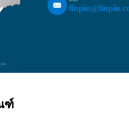
linpin@linpin.
รเจน
ณฑ์