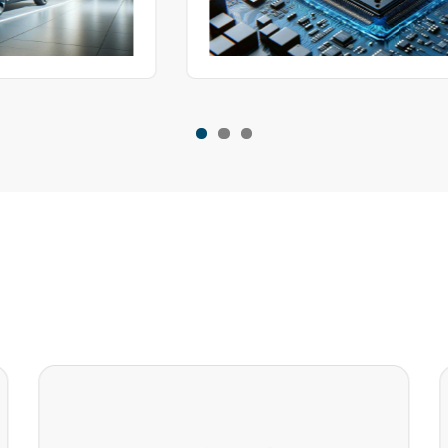
กันของอุณหภูมิและความชื้นรวมถึงการเริ่มต้นเย็นการ
ปล่อยไอเสียการละลายหมอกการทดสอบการละลายน้ำ
แข็ง ฯลฯ