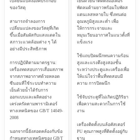
เปลี่ยนแปลงองค์ประกอบ
เย็นด้วยน้ำติดตั้งมอเตอร์
ของวัสดุ
พัดลมด้ามยาวพร้อมใบพัดส
แตนเลสหลายใบ ซึ่งทนต่อ
สามารถจำลองการ
อุณหภูมิสูงและต่ำ เพื่อ
เปลี่ยนแปลงของวัสดุที่เกิด
ให้การกระจายและ
ขึ้นเมื่อสัมผัสกับแสงแดดใน
หมุนเวียนอากาศในแนวตั้งที่
สภาวะแวดล้อมต่าง ๆ ได้
แข็งแรง
อย่างมีประสิทธิภาพ
ใช้แถบปิดผนึกทนความร้อน
การปฏิบัติตามมาตรฐาน:
สูงและแรงตึงสูงสองชั้น
เครื่องทดสอบการเสื่อมสภาพ
ระหว่างประตูและเครื่องเพื่อ
จากสภาพอากาศด้วยหลอด
ให้แน่ใจว่าพื้นที่ทดสอบมี
ซีนอนที่ใช้ระบบทำความ
ความ การปิดผนึก
เย็นด้วยน้ำได้รับการ
ออกแบบและผลิตอย่าง
ใช้จับประตูที่ไม่เกิดปฏิกิริยา
เคร่งครัดตามพารามิเตอร์
เพื่อความสะดวกในการใช้
ทางเทคนิคของ GB/T 14049-
งาน
2008
เครื่องติดตั้งบนล้อคัสเตอร์
นอกจากนี้ยังสอดคล้องกับข้อ
PU คุณภาพสูงที่ติดตั้งอยู่กับ
กำหนดทางเทคนิคของ GB/T
ฐาน