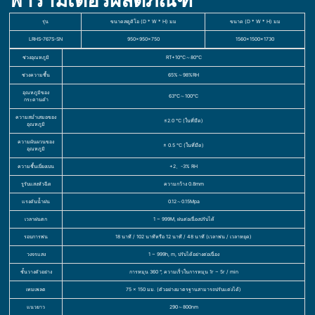
พารามิเตอร์ผลิตภัณฑ์
รุ่น
ขนาดสตูดิโอ (D * W * H) มม
ขนาด (D * W * H) มม
LRHS-767S-SN
950×950×750
1560×1500×1730
ช่วงอุณหภูมิ
RT+10℃～80℃
ช่วงความชื้น
65%～98%RH
อุณหภูมิของ
63℃～100℃
กระดานดำ
ความสม่ำเสมอของ
≤2.0 ℃ (ในที่มืด)
อุณหภูมิ
ความผันผวนของ
± 0.5 ℃ (ในที่มืด)
อุณหภูมิ
ความชื้นเบี่ยงเบน
+2、-3% RH
รูรับแสงหัวฉีด
ความกว้าง 0.8mm
แรงดันน้ำฝน
0.12～0.15Mpa
เวลาฝนตก
1 ~ 999M, ฝนต่อเนื่องปรับได้
รอบการพ่น
18 นาที / 102 นาทีหรือ 12 นาที / 48 นาที (เวลาพ่น / เวลาหยุด)
วงจรแสง
1 ~ 999h, m, ปรับได้อย่างต่อเนื่อง
ชั้นวางตัวอย่าง
การหมุน 360 °, ความเร็วในการหมุน 1r ~ 5r / min
เทมเพลต
75 × 150 มม. (ตัวอย่างมาตรฐานสามารถปรับแต่งได้)
แนวยาว
290～800nm