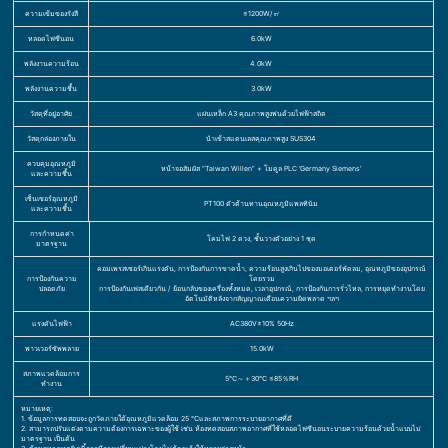
ความเข้มของรังสี
≤1200W/㎡
หลอดไฟซีนอน
6.0kW
พลังงานความร้อน
4.0kW
พลังงานความชื้น
3.0kW
วัสดุที่อยู่อาศัย
แผ่นเหล็ก A3 คุณภาพสูงพ่นด้วยไฟฟ้าสถิต
วัสดุกล่องภายใน
นำเข้าสแตนเลสคุณภาพสูง SUS304
ควบคุมอุณหภูมิ
หน้าจอสัมผัส “Taiwan Willen” + โมดูล PLC ‘Germany Siemens’
และความชื้น
เซ็นเซอร์อุณหภูมิ
PT100 ตัวต้านทานอุณหภูมิแพลทินัม
และความชื้น
การกำหนดค่า
โคมไฟ 2 ดวง, ชั้นวางตัวอย่าง 1 ชุด
มาตรฐาน
คอมเพรสเซอร์เกินแรงดัน, การป้องกันการขาดน้ำ, ความร้อนสูงเกินไปของมอเตอร์พัดลม, อุณหภูมิของอุปกรณ์
การป้องกันความ
โดยรวม
ปลอดภัย
การป้องกันเฟสเดียวกัน / ย้อนกลับของเครื่องทั้งหมด, เวลาอุปกรณ์, การป้องกันการรั่วไหล, การหยุดทำงานโดย
อัตโนมัติหลังจากสัญญาณเตือนความผิดพลาด ฯลฯ
แรงดันไฟฟ้า
AC380V±10% 50Hz
พาวเวอร์ซัพพลาย
15.0kW
สภาพแวดล้อมการ
5℃～＋30℃ ≤85％RH
ทำงาน
หมายเหตุ:
1. ข้อมูลการทดสอบจะถูกวัดภายใต้อุณหภูมิแวดล้อม 25 ℃และสภาพการระบายอากาศที่ดี
2. สามารถปรับแต่งตามความต้องการเฉพาะของผู้ใช้ เช่น ห้องทดสอบสภาพอากาศที่ใช้หลอดไฟซีนอนระบายความร้อนด้วยน้ำแบบไม่
มาตรฐาน เป็นต้น