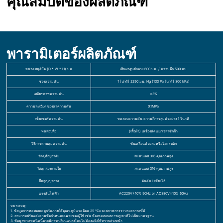
คุณสมบัติของผลิตภัณฑ์
พารามิเตอร์ผลิตภัณฑ์
ขนาดสตูดิโอ (D * W * H) มม
เส้นผ่าศูนย์กลาง 600 มม. / ความลึก 500 มม
ช่วงความดัน
1 [ปกติ] 2250 มม. Hg (133 Pa [ปกติ] 300 kPa)
เสถียรภาพความดัน
±3%
ความละเอียดของค่าความดัน
0.1MPa
เซ็นเซอร์ความดัน
ทดสอบความดัน ความถี่การสุ่มตัวอย่าง 1 วินาที
ทดสอบสื่อ
(เสื้อผ้า) เครื่องคัดแยกเวลาซักผ้า
วิธีการควบคุมความดัน
ขับเคลื่อนด้วยลมหรือไฮดรอลิก
วัสดุที่อยู่อาศัย
สแตนเลส 316 คุณภาพสูง
วัสดุกล่องภายใน
สแตนเลส 316 คุณภาพสูง
ปั๊มสูญญากาศ
อันดับ 1 เซี่ยงไฮ้
แรงดันไฟฟ้า
AC220V±10% 50Hz or AC380V±10% 50Hz
หมายเหตุ:
1. ข้อมูลการทดสอบจะถูกวัดภายใต้อุณหภูมิแวดล้อม 25 ℃และสภาพการระบายอากาศที่ดี
2. สามารถปรับแต่งตามข้อกำหนดเฉพาะของผู้ใช้ เช่น ห้องทดสอบสภาพภูเขาที่ไม่เป็นมาตรฐาน
3. ข้อมูลทางเทคนิคนี้อาจมีการเปลี่ยนแปลงโดยไม่ต้องแจ้งให้ทราบล่วงหน้า