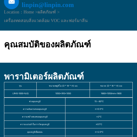
linpin@linpin.com
Location：
Home >
ผลิตภัณฑ์ >
เครื่องทดสอบสิ่งแวดล้อม VOC และฟอร์มาลีน
คุณสมบัติของผลิตภัณฑ์
พารามิเตอร์ผลิตภัณฑ์
รุ่น
ขนาดสตูดิโอ (D * W * H) มม
ขนาด (D * W * H) มม
LRHS-1000-NJQ
1050×910×1050
1660×1050mm×1800
ช่วงอุณหภูมิ
15～60℃
ความผันผวนของอุณหภูมิ
≤±0.5℃
ความสม่ำเสมอของอุณหภูมิ
≤2℃
ความแม่นยำในการวัดอุณหภูมิ
≤0.1℃
อุณหภูมิเบี่ยงเบน
≤±2.0℃