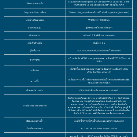
แผ่นกระจกสแตนเลส (SUS 304 2B ประเภท CP บดและขัด) ความ
วัสดุตกแต่งภายใน
หนาของแผ่น 1.5 มม. เชื่อมปิดผนึกอย่างเต็มที่ทู่และขัด
วัสดุฉนวนกันความร้อน
T70mm (วัสดุฉนวนเป็นฟอร์มาลดีไฮด์ฟรี superfine glasswool)
หน้าต่างเปิดห้องโถง
W380mm * H480mm
ตรวจสอบหลุม
φ50mmภายในกล่องด้านขวา
ตัวอย่างปาก
φ6mm * 2 ชิ้นที่ด้านขวาของกล่อง
ถาดเก็บตัวอย่าง
มีปลั๊กไฟ 9 รู
ผู้ถือชิ้นงาน
SUS 304, สแตนเลส, การผลิตแผ่นโลหะกระจก
หน้าจอสัมผัส MCGS, เกรดอุตสาหกรรม, หน้าจอสี TFT LCD ขนาด
ตัวควบคุม
10 นิ้ว
เต็มปิดขั้นตอนเดียวคอมเพรสเซอร์เครื่องทำความเย็นอากาศเย็น
เครื่องอัด
บริษัท Danfoss เดนมาร์ก
เครื่องทำความชื้นไฟฟ้าแบบระเหยถังเก็บน้ำสแตนเลสพร้อมฟังก์ชั่น
ความชื้น
เตือนการขาดแคลนน้ำ
เซ็นเซอร์ความดัน
QBM 2030 ซีเมนส์ความแม่นยำระดับ 0.5
ป้องกันกระแสเกินและลัดวงจร, แรงดันไฟฟ้าเกิน / ต่ำ, ป้องกันพัดลม,
ป้องกันความร้อนสูงเกินไปของพัดลม, ป้องกันแรงดันเกินของ
คอมเพรสเซอร์, ความร้อนสูงเกินไปและกระแสเกิน, ป้องกันตัว
การป้องกันความปลอดภัย
ควบคุมจากความร้อนสูงเกินไปภายใน, พร้อมกับตัวป้องกันอุณหภูมิที่
เป็นอิสระ, เตือนถังโดยอัตโนมัติเมื่อถังขาดแคลนน้ำและติดตั้งเครื่อง
ป้องกัน BOP เตาอากาศเพื่อป้องกันความชื้นจากการหมด
เงื่อนไขการจ่ายน้ำ
การใช้น้ำบริสุทธิ์หรือน้ำกลั่นการนำไฟฟ้า≤10μS/cm2
เงื่อนไขการจัดหา
AC220V 1Φ 3W 50Hz Power: 2.5KW
อุณหภูมิ: + 5 ~ + 35 ℃; ความชื้น: ไม่เกิน 85% RH; ความดัน