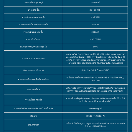
เวลาคงที่ของอุณหภูมิ
≤40นาที
ช่วงความชื้น
25～80％RH
ความผันผวนของความชื้น
≤±2％RH
ความแม่นยำในการวัดความชื้น
0.5％RH
เวลาคงที่ของความชื้น
≤80นาที
ความชื้นเบี่ยงเบน
≤±3.0%RH
อุณหภูมิการดูดซับของสตูดิโอ
60℃
ความแม่นยำในการวัด เกรด 0.5, VL <5% ×อัตราการจ่ายอากาศ
Vs, การกู้คืนอุปกรณ์:> 80%, การบำรุงรักษาแรงดันบวกสัมพัทธ์: 10
ความหนาแน่นของอากาศ
± 5Pa, การตรวจสอบความดันอากาศของกล่อง, เซ็นเซอร์ความดัน
ไมโครโมดูลัส, จอแสดงผลความดันกล่องแบบอินไลน์แบบสัมผัส
อัตราการแทนที่อากาศ
0.5 ~ 3 ครั้ง / ชั่วโมง (ปรับได้)
เครื่องวัดการไหลของมวลก๊าซ± 1% ของช่วงเต็ม (รวมถึงเชิงเส้น);
ความแม่นยำของเครื่องวัดการไหล
0~5L/min
เครื่องวัดอัตราการไหลของก๊าซไมโครอิเล็กทรอนิกส์พร้อมจอแสดง
แสดงการไหล
ผลการไหลแบบอินไลน์แบบสัมผัส (ช่วงการไหลสามารถปรับได้)
ความเร็วลมที่ศูนย์กลางของรูปทรงเรขาคณิตของกล่องคือ 0.1 ~ 0.3
ความเร็วลมสตูดิโอ
m / s (สามารถปรับความเร็วลมได้)
ความเข้มข้นของมวลฟอร์มาลดีไฮด์พื้นหลัง
＜0.006mg/m³
เสียงดัง
≤55db (ระดับเสียง A)
เหล็กแผ่นรีดเย็นคุณภาพสูงผ่านการพ่นพลาสติกความหนาของแผ่น
วัสดุภายนอก
1.5 มม. (สี 7035 สีเทา)