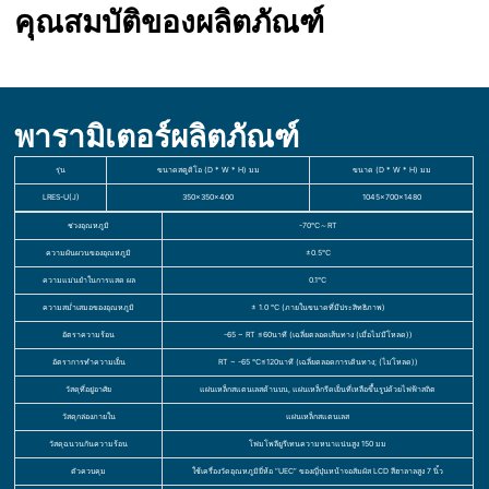
คุณสมบัติของผลิตภัณฑ์
พารามิเตอร์ผลิตภัณฑ์
รุ่น
ขนาดสตูดิโอ (D * W * H) มม
ขนาด (D * W * H) มม
LRES-U(J)
350×350×400
1045×700×1480
ช่วงอุณหภูมิ
-70℃～RT
ความผันผวนของอุณหภูมิ
±0.5℃
ความแม่นยำในการแสด ผล
0.1℃
ความสม่ำเสมอของอุณหภูมิ
± 1.0 ℃ (ภายในขนาดที่มีประสิทธิภาพ)
อัตราความร้อน
-65 ~ RT ≤60นาที (เฉลี่ยตลอดเส้นทาง (เมื่อไม่มีโหลด))
อัตราการทำความเย็น
RT ~ -65 ℃≤120นาที (เฉลี่ยตลอดการเดินทาง; (ไม่โหลด))
วัสดุที่อยู่อาศัย
แผ่นเหล็กสแตนเลสด้านบน, แผ่นเหล็กรีดเย็นที่เหลือขึ้นรูปด้วยไฟฟ้าสถิต
วัสดุกล่องภายใน
แผ่นเหล็กสแตนเลส
วัสดุฉนวนกันความร้อน
โฟมโพลียูรีเทนความหนาแน่นสูง 150 มม
ตัวควบคุม
ใช้เครื่องวัดอุณหภูมิยี่ห้อ “UEC” ของญี่ปุ่นหน้าจอสัมผัส LCD สีฮาลาลสูง 7 นิ้ว