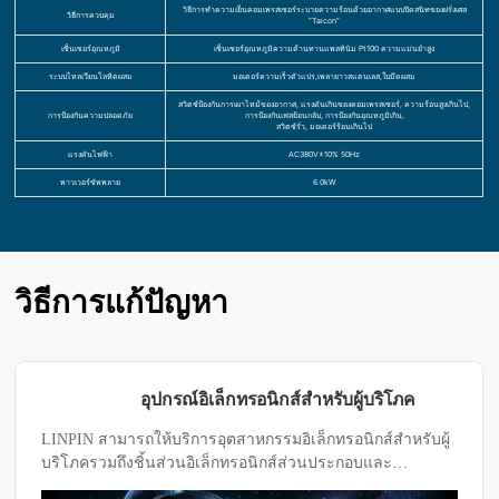
วิธีการทำความเย็นคอมเพรสเซอร์ระบายความร้อนด้วยอากาศแบบปิดสนิทของฝรั่งเศส
วิธีการควบคุม
“Taicon”
เซ็นเซอร์อุณหภูมิ
เซ็นเซอร์อุณหภูมิความต้านทานแพลทินัม Pt100 ความแม่นยำสูง
ระบบไหลเวียนโลหิตผสม
มอเตอร์ความเร็วตัวแปร,เพลายาวสแตนเลส,ใบมีดผสม
สวิตช์ป้องกันการเผาไหม้ของอากาศ, แรงดันเกินของคอมเพรสเซอร์, ความร้อนสูงเกินไป,
การป้องกันความปลอดภัย
การป้องกันเฟสย้อนกลับ, การป้องกันอุณหภูมิเกิน,
สวิตช์รั่ว, มอเตอร์ร้อนเกินไป
แรงดันไฟฟ้า
AC380V±10% 50Hz
พาวเวอร์ซัพพลาย
6.0kW
วิธีการแก้ปัญหา
อุปกรณ์อิเล็กทรอนิกส์สำหรับผู้บริโภค
LINPIN สามารถให้บริการอุตสาหกรรมอิเล็กทรอนิกส์สำหรับผู้
บริโภครวมถึงชิ้นส่วนอิเล็กทรอนิกส์ส่วนประกอบและ
ผลิตภัณฑ์สำเร็จรูปต่างๆเช่นโทรศัพท์มือถือแท็บเล็ต