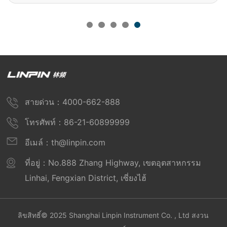
สายด่วน：4000-662-888
โทรศัพท์：86-21-60899999
อีเมล์：th@linpin.com
ที่อยู่：No.888 Zhang Highway, เขตอุตสาหกรรม
Linhai, Fengxian District, เซี่ยงไฮ้
ลิขสิทธิ์© 2025 Shanghai Linpin Instrument Co. , Ltd สงวน