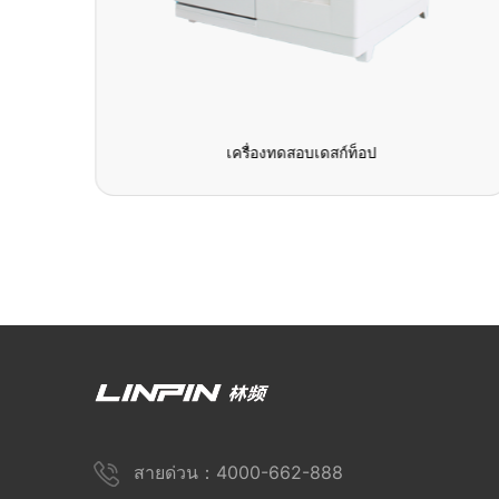
อากาศ
เครื่องทดสอบเดสก์ท็อป
สายด่วน：4000-662-888