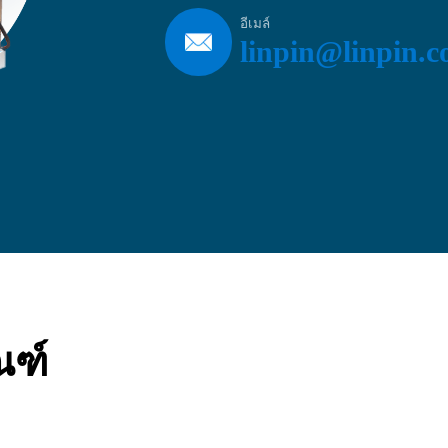
อีเมล์
linpin@linpin.
ณฑ์