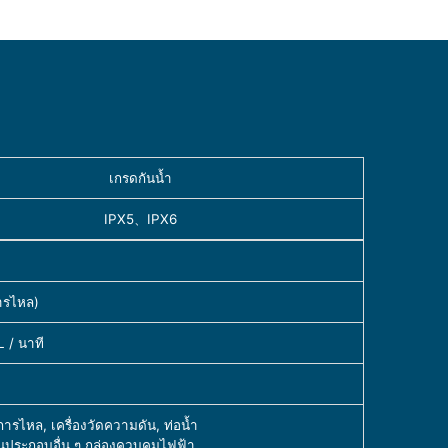
เกรดกันน้ำ
IPX5、IPX6
การไหล)
 / นาที
ารไหล, เครื่องวัดความดัน, ท่อน้ำ
่วนประกอบอื่น ๆ กล่องควบคุมไฟฟ้า