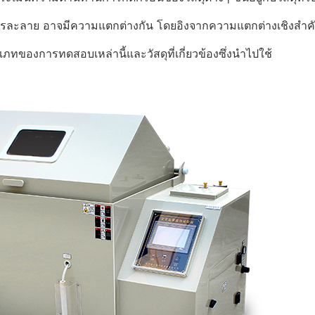
ารละลาย อาจมีความแตกต่างกัน โดยอิงจากความแตกต่างเชิงสำคัญ
ทของการทดสอบเหล่านี้และวัสดุที่เกี่ยวข้องซึ่งนำไปใช้