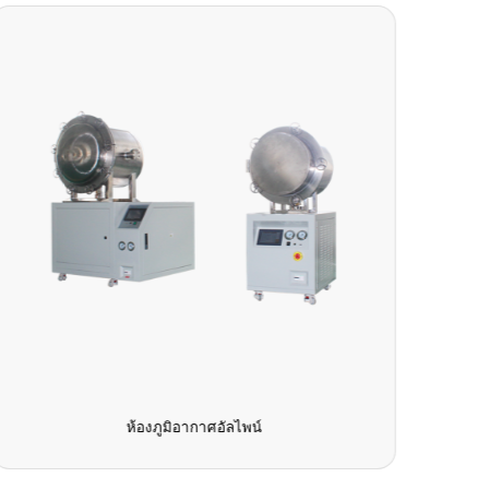
เครื่องทดสอบความเสถียรของยาแบบบูรณาการ