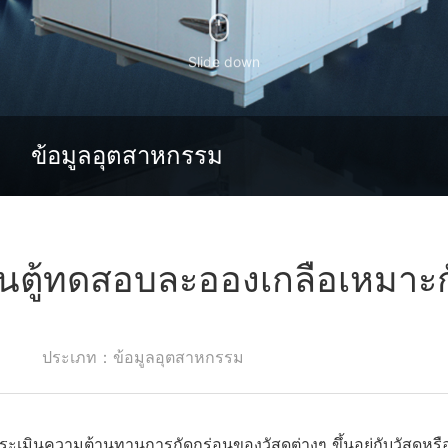
Slide down
ข้อมูลอุตสาหกรรม
ู้ทดสอบละอองเกลือเหมาะก
ประเภท：ข้อมูลอุตสาหกรรม
ระเมินความต้านทานการกัดกร่อนของวัสดุต่างๆ ขึ้นอยู่กับวัสดุ