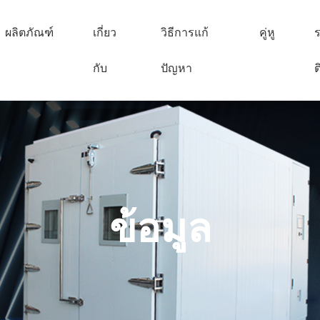
ผลิตภัณฑ์
เกี่ยว
วิธีการแก้
คู่หู
ร
กับ
ปัญหา
ต
ข้อมูล