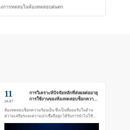
่างการทดสอในห้องทดสอบฝนตก
04
คู่มือจัดหาห้องทดสอบช็อกความร้อน
แผนงานระบบจากการกำหนดความ
26.07
ต้องการสู่การติดตั้งเครื่อง
ห้องทดสอบช็อกความร้อน (TSC) ไม่ใช่ตู้ควบคุมอุณหภูมิ
ทั่วไป จุดประสงค์เดียวคือสร้างชันสูงอุณหภูมิ
(temperature gradient) และอัตราการเปลี่ยนแปลงอย่าง
รวดเร็ว (transfer rate) เพื่อเปิดเผยข้อบกพร่องเชิงเทอร์