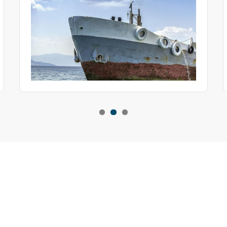
และอุปกรณ์อิเล็กทรอนิกส์ ห้องทดสอบเหล่านี้มีบทบาท
สำคัญในการรับรองคุณภาพผลิตภัณฑ์และการปรับปรุง
กระบวนการผลิต