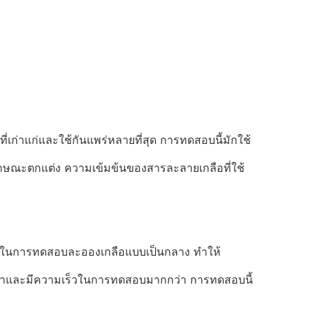
ก่าแก่และใช้กันแพร่หลายที่สุด การทดสอบนี้มักใช้
ลักษณะตกแต่ง ความเข้มข้นของสารละลายเกลือที่ใช้
ช้ในการทดสอบละอองเกลือแบบเป็นกลาง ทำให้
กว่าและมีความเร็วในการทดสอบมากกว่า การทดสอบนี้