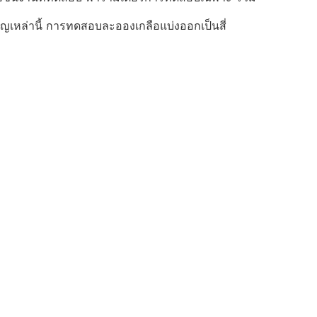
เหล่านี้ การทดสอบละอองเกลือแบ่งออกเป็นสี่