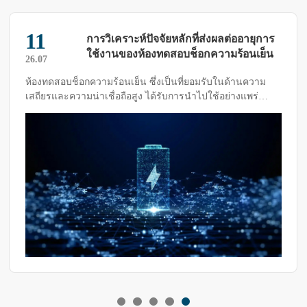
18
้ามเมื่อใช้ตู้ทดสอบ
คู่มือการแก้ไขปัญหาของ
เกลือ
26.07
บอุณหภูมิสูง-ต่ำแล้ว ก็
ในกระบวนการผลิตและตรวจสอบคุณภาพขอ
ป อย่างไรก็ตาม ในการ
สเปรย์เกลือมีบทบาทที่สำคัญอย่างยิ่ง บางอ
์ที่ไม่คาดคิดหลาย
เปรย์เกลืออย่างบ่อยครั้ง ภายใต้การทำงาน
เสียหายให้มากที่สุด มี
ยาวนานและภาระงานที่หนัก การเกิดข้อบก
างต่อเนื่องเมื่อใช้ตู้
เป็นสิ่งที่หลีกเลี่ยงไม่ได้ หากขาดการดูแลร
จำเป็น ความถี่ในการเกิดข้อบกพร่องจะเพิ่มขึ