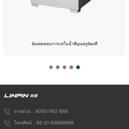
ห้องทดสอบการแช่ในน้ำที่อุณหภูมิคงที่
สายด่วน：4000-662-888
โทรศัพท์：86-21-60899999