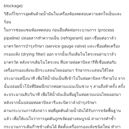
blockage)
วิธีแก้ไขการอุดตันด้วยน้ำมันในเครื่องห้องทดสอบความตกใจเย็นและ
ร้อน
ในการซ่อมแซมห้องทดสอบ ก่อนอื่นตัดท่อกระบวนการ (process
pipeline) ปล่อยสารทำความเย็น (refrigerant) ออก เชื่อมต่อวาล์ว
มาตรวัดการบำรุงรักษา (service gauge valve) และเชื่อมตัดเครื่อง
กรองแห้ง (drying filter) ออก จากนั้นเริ่มเติมไนโตรเจนผ่านวาล์ว
มาตรวัด หลังจากเติมไนโตรเจน ที่ปลายท่อคาปิลลารีที่เชื่อมต่อกับ
เครื่องกรองแห้งจะมีกระแสลมไหลออกมา รักษากระแสลมให้ไหล
ประมาณหนึ่งนาที เพื่อให้น้ำมันเย็นที่เข้าไปในท่อคาปิลลารีหายไป จาก
นั้นปล่อยนิ้วโป้งที่ปิดผนึกปากท่อควบแน่นเป็นช่วง ๆ สามถึงห้าครั้ง ครั้ง
ละประมาณสิบวินาที เพื่อให้น้ำมันเย็นที่อยู่ในท่อควบแน่นไหลออกมา
หลังจากนั้นปล่อยท่อคาปิลลารีและปิดวาล์วบำรุงรักษา
ผ่านกระบวนการดังกล่าว ท่อที่อุดตันด้วยน้ำมันได้รับการขจัดพื้นฐาน
แล้ว เพื่อให้แน่ใจว่าการอุดตันถูกขจัดอย่างสมบูรณ์ สามารถทำซ้ำ
กระบวนการเติมก๊าซข้างต้นได้ ติดตั้งเครื่องกรองแห้งชนิดใหม่ ทำกา