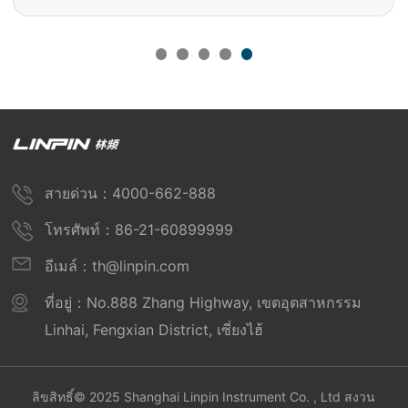
สายด่วน：4000-662-888
โทรศัพท์：86-21-60899999
อีเมล์：th@linpin.com
ที่อยู่：No.888 Zhang Highway, เขตอุตสาหกรรม
Linhai, Fengxian District, เซี่ยงไฮ้
ลิขสิทธิ์© 2025 Shanghai Linpin Instrument Co. , Ltd สงวน